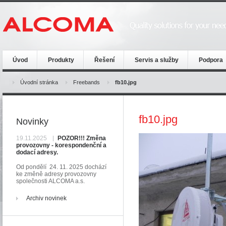
Úvod
Produkty
Řešení
Servis a služby
Podpora
Úvodní stránka
Freebands
fb10.jpg
fb10.jpg
Novinky
19.11.2025
POZOR!!! Změna
provozovny - korespondenční a
dodací adresy.
Od pondělí 24. 11. 2025 dochází
ke změně adresy provozovny
společnosti ALCOMA a.s.
Archiv novinek