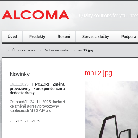
Úvod
Produkty
Řešení
Servis a služby
Podpora
Úvodní stránka
Mobile networks
mn12.jpg
mn12.jpg
Novinky
19.11.2025
POZOR!!! Změna
provozovny - korespondenční a
dodací adresy.
Od pondělí 24. 11. 2025 dochází
ke změně adresy provozovny
společnosti ALCOMA a.s.
Archiv novinek