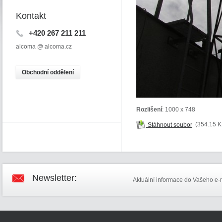
Kontakt
+420 267 211 211
alcoma @ alcoma.cz
O
bchodní oddělení
Rozlišení
: 1000 x 748
Stáhnout soubor
(354.15 K
Newsletter:
Aktuální informace do Vašeho e-