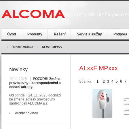
Úvod
Produkty
Řešení
Servis a služby
Podpora
Úvodní stránka
ALxxF MPxxx
ALxxF MPxxx
Novinky
19.11.2025
POZOR!!! Změna
Stránka:
1
2
3
4
5
6
7
provozovny - korespondenční a
dodací adresy.
Od pondělí 24. 11. 2025 dochází
ke změně adresy provozovny
společnosti ALCOMA a.s.
Archiv novinek