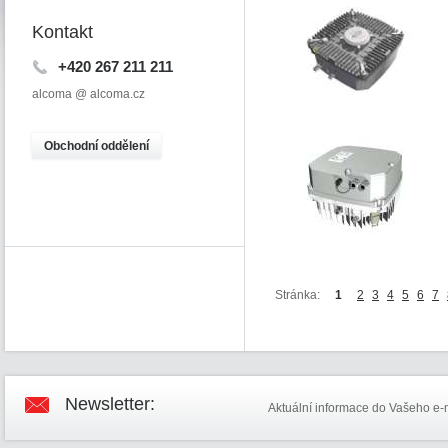
Kontakt
+420 267 211 211
alcoma @ alcoma.cz
O
bchodní oddělení
Stránka:
1
2
3
4
5
6
7
Newsletter:
Aktuální informace do Vašeho e-