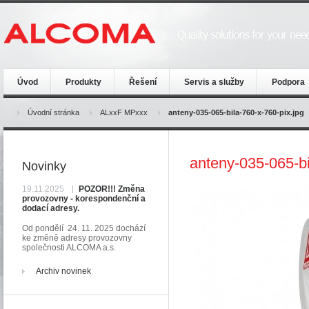
Úvod
Produkty
Řešení
Servis a služby
Podpora
Úvodní stránka
ALxxF MPxxx
anteny-035-065-bila-760-x-760-pix.jpg
anteny-035-065-bi
Novinky
19.11.2025
POZOR!!! Změna
provozovny - korespondenční a
dodací adresy.
Od pondělí 24. 11. 2025 dochází
ke změně adresy provozovny
společnosti ALCOMA a.s.
Archiv novinek