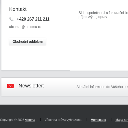
Kontakt
Sídlo společnosti a fakturační ú
příjem/výdej oprav.
+420 267 211 211
alcoma @ alcoma.cz
O
bchodní oddělení
Newsletter:
Aktuální informace do Vašeho e-
Copyright © 2026
Alcoma
Všechna práva vyhrazena
Homepage
Mapa st