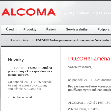
Úvod
Produkty
Řešení
Servis a služby
Podpora
Úvodní stránka
POZOR!!! Změna provozovny - korespondenční a dodací 
POZOR!!! Změna p
Novinky
Vážení zákazníci,
19.11.2025
POZOR!!! Změna
provozovny - korespondenční a
dodací adresy.
od pondělí 24. 11. 2025 dochá
Od pondělí 24. 11. 2025 dochází
ke změně adresy provozovny
Pro zasílání veškeré korespond
společnosti ALCOMA a.s.
používejte výhradně následují
Archiv novinek
ALCOMA a.s. Lužná 716/2, 160
(Shiran tower, 2. patro)