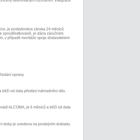
ončený definovaným rozhraním. Integrace
ce, je poskytována záruka 24 měsíců.
e zprostředkovaně, je dána záručními
em, v případě montáže spoje dodavatelem
ředání opravy.
 běží od data předání náhradního dílu.
ovádí ALCOMA, je 6 měsíců a běží od data
ní doby je uvedena na prodejním dokladu.