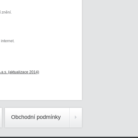
 znění.
internet.
.s. (aktualizace 2014)
O
bchodní
podmínky