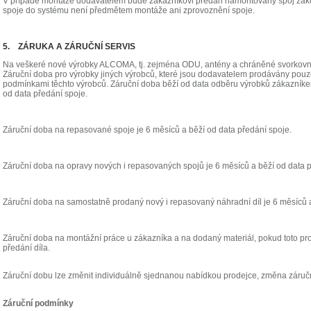
V případě montáže dodavatelem bude zákazníkovi předán namontovaný spoj zak
spoje do systému není předmětem montáže ani zprovoznění spoje.
5. ZÁRUKA A ZÁRUČNÍ SERVIS
Na veškeré nové výrobky ALCOMA, tj. zejména ODU, antény a chráněné svorkovni
Záruční doba pro výrobky jiných výrobců, které jsou dodavatelem prodávány pouz
podmínkami těchto výrobců. Záruční doba běží od data odběru výrobků zákazník
od data předání spoje.
Záruční doba na repasované spoje je 6 měsíců a běží od data předání spoje.
Záruční doba na opravy nových i repasovaných spojů je 6 měsíců a běží od data p
Záruční doba na samostatně prodaný nový i repasovaný náhradní díl je 6 měsíců a
Záruční doba na montážní práce u zákazníka a na dodaný materiál, pokud toto pr
předání díla.
Záruční dobu lze změnit individuálně sjednanou nabídkou prodejce, změna záruč
Záruční podmínky