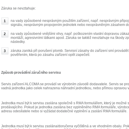
Záruka se nevztahuje:
na vady způsobené nesprávným použitím zařízení, např. nesprávným připoj
signálu, nesprávným propojením jednotek nebo neoprávněným zásahem do 
na vady způsobené vnějšími vlivy, např. poškozením vlastní dopravou zák
montáží, agresivními látkami apod. Záruka se taktéž nevztahuje na škody
následky.
záruka zaniká při porušení plomb. Servisní zásahy do zařízení smí provádě
pověřením, která po zásahu zařízení opět zapečetí.
Způsob provádění záručního servisu
Servis zařízení ALCOMA se provádí ve výrobním závodě dodavatele. Servis se p
vadná jednotka jako celek nahrazena náhradní jednotkou, nebo přímou opravou v
Jednotka musí být k servisu zaslána společně s RMA formulářem, který je možné 
prodávajícího. Pokud je jednotka zaslána bez vyplněného RMA formuláře, výrobce
adresu odesílatele nebo si vyžádat dodatečné vyplnění a zaslání RMA formuláře.
Jednotka musí být k servisu zaslána/doručena vyčištěná a ve vhodném obalu. Pok