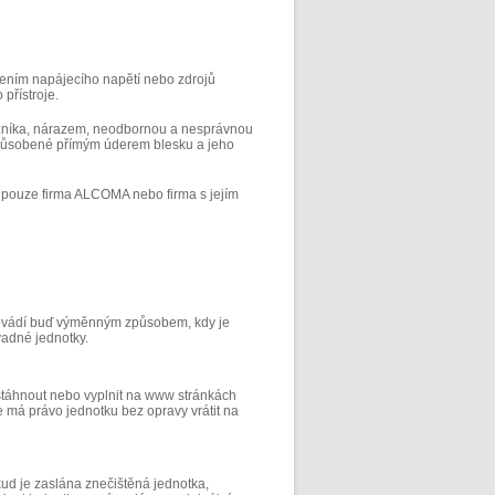
ením napájecího napětí nebo zdrojů
přístroje.
azníka, nárazem, neodbornou a nesprávnou
 způsobené přímým úderem blesku a jeho
t pouze firma ALCOMA nebo firma s jejím
rovádí buď výměnným způsobem, kdy je
adné jednotky.
stáhnout nebo vyplnit na www stránkách
 má právo jednotku bez opravy vrátit na
ud je zaslána znečištěná jednotka,