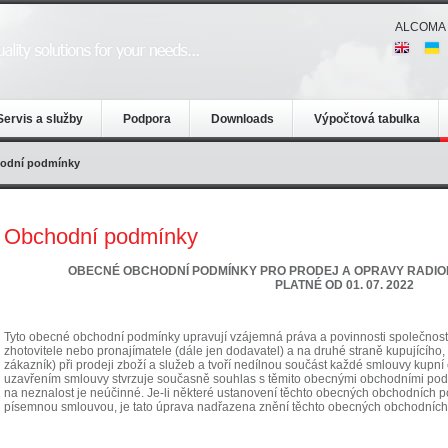
ALCOMA 
Servis a služby
Podpora
Downloads
Výpočtová tabulka
odní podmínky
Obchodní podmínky
OBECNÉ OBCHODNÍ PODMÍNKY PRO PRODEJ A OPRAVY RADI
PLATNÉ OD 01. 07. 2022
Tyto obecné obchodní podmínky upravují vzájemná práva a povinnosti společnosti
zhotovitele nebo pronajímatele (dále jen dodavatel) a na druhé straně kupujícího
zákazník) při prodeji zboží a služeb a tvoří nedílnou součást každé smlouvy kupní
uzavřením smlouvy stvrzuje současně souhlas s těmito obecnými obchodními po
na neznalost je neúčinné. Je-li některé ustanovení těchto obecných obchodních
písemnou smlouvou, je tato úprava nadřazena znění těchto obecných obchodníc