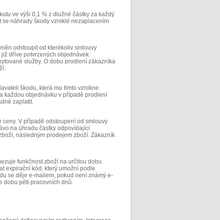
kutu ve výši 0,1 % z dlužné částky za každý
t se náhrady škody vzniklé nezaplacením
vněn odstoupit od kterékoliv smlouvy
 již dříve potvrzených objednávek.
kytované služby. O dobu prodlení zákazníka
í.
avateli škodu, která mu tímto vznikne.
za každou objednávku v případě prodlení
dné zaplatit.
é ceny. V případě odstoupení od smlouvy
ávo na úhradu částky odpovídající
zboží, následným prodejem zboží. Zákazník
ezuje funkčnost zboží na určitou dobu.
t expirační kód, který umožní podle
du se děje e-mailem, pokud není známý e-
e dobu pěti pracovních dnů.