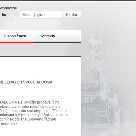
worldwide
O společnosti
Kontakty
ORELÉOVÝCH SPOJŮ ALCOMA
 ALCOMA a.s. jakožto prodávajícího,
, objednatele nebo nájemce (dále jen
 či nájemní nebo smlouvy o dílo. Zákazník
dmínkami a jejich zpochybnění s odkazem
 podmínek odlišně upraveno řádnou
h podmínek.