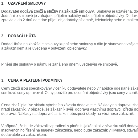
1. UZAVŘENÍ SMLOUVY
Dodavatel dodává zboží a služby na základě smlouvy.
Smlouva je uzavřena, do
Jednání o smlouvě je zahájeno přijetím nabídky nebo přijetím objednávky. Dodav
zpravidla do 2 dnů ode dne přijetí objednávky písemně, telefonicky nebo e-maile
2. DODACÍ LHŮTA
Dodací lhůta na zboží dle smlouvy kupní nebo smlouvy o dílo je stanovena vzá
a zákazníkem a je uvedena v potvrzení objednávky.
Plnění dle smlouvy o nájmu je zahájeno dnem uvedeným ve smlouvě.
3. CENA A PLATEBNÍ PODMÍNKY
Ceny zboží jsou specifikovány v ceníku dodavatele nebo v nabídce odeslané záka
ceníkové ceny upravovat. Ceny použité pro ocenění objednávky jsou ceny z ceníku
Cena zboží platí ve skladu výrobního závodu dodavatele. Náklady na dopravu zbo
hradí zákazník. V případě, že zákazník svěří dopravu vlastnímu dopravci, předá d
dopravci. Náklady na dopravné a riziko nebezpečí škody na věci nese zákazník.
V případě, že bude zákazník v prodlení s plněním jakéhokoliv závazku vůči doda
insolvenčního řízení na majetek zákazníka, nebo bude zákazník v likvidaci, stáva
dodavatele za zákazníkem.