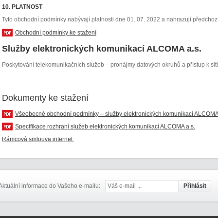
10. PLATNOST
Tyto obchodní podmínky nabývají platnosti dne 01. 07. 2022 a nahrazují předchozí
Obchodní podmínky ke stažení
Služby elektronických komunikací ALCOMA a.s.
Poskytování telekomunikačních služeb – pronájmy datových okruhů a přístup k siti 
Dokumenty ke stažení
Všeobecné obchodní podmínky – služby elektronických komunikací ALCOMA a
Specifikace rozhraní služeb elektronických komunikací ALCOMA a.s.
Rámcová smlouva internet
Aktuální informace do Vašeho e-mailu: