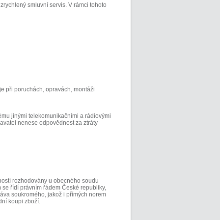
rychlený smluvní servis. V rámci tohoto
e při poruchách, opravách, montáži
ému jinými telekomunikačními a rádiovými
davatel nenese odpovědnost za ztráty
ností rozhodovány u obecného soudu
 se řídí právním řádem České republiky,
ráva soukromého, jakož i přímých norem
ní koupi zboží.