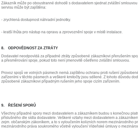
Zákazník může po oboustranné dohodě s dodavatelem sjednat zvláštní smlouvou z
servisu může být zajištěna:
- zrychlená dostupnost náhradní jednotky.
- kratší lhůta pro nástup na opravu a zprovoznění spoje v místě instalace.
8. ODPOVĚDNOST ZA ZTRÁTY
Dodavatel neodpovídá za případné ztráty způsobené zákazníkovi přerušením spoj
a přesměrování spoje, pokud toto není jmenovitě ošetřeno zvláštní smlouvou.
Provoz spojů ve volných pásmech nemá zajištěnu ochranu proti rušení způsoben
zařízeními v těchto pásmech a veškeré kmitočty jsou sdílené. Z tohoto důvodu do
způsobené zákazníkovi případným rušením jeho spoje cizím zařízením.
9. ŘEŠENÍ SPORŮ
Všechny případné spory mezi dodavatelem a zákazníkem budou s konečnou plat
příslušného dle sídla dodavatele. Veškeré vztahy mezi dodavatelem a zákazníkem
zejm. občanským zákoníkem, a to s vyloučením kolizních norem mezinárodního p
mezinárodního práva soukromého včetně vyloučení Vídeňské úmluvy o mezinárod