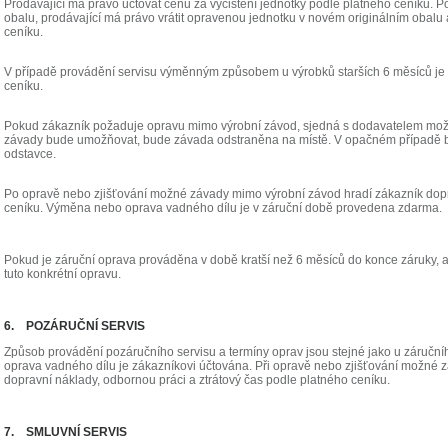
Prodávající má právo účtovat cenu za vyčištění jednotky podle platného ceníku. P
obalu, prodávající má právo vrátit opravenou jednotku v novém originálním obalu 
ceníku.
V případě provádění servisu výměnným způsobem u výrobků starších 6 měsíců je 
ceníku.
Pokud zákazník požaduje opravu mimo výrobní závod, sjedná s dodavatelem možn
závady bude umožňovat, bude závada odstraněna na místě. V opačném případě 
odstavce.
Po opravě nebo zjišťování možné závady mimo výrobní závod hradí zákazník dopr
ceníku. Výměna nebo oprava vadného dílu je v záruční době provedena zdarma.
Pokud je záruční oprava prováděna v době kratší než 6 měsíců do konce záruky, 
tuto konkrétní opravu.
6. POZÁRUČNÍ SERVIS
Způsob provádění pozáručního servisu a termíny oprav jsou stejné jako u záruční
oprava vadného dílu je zákazníkovi účtována. Při opravě nebo zjišťování možné 
dopravní náklady, odbornou práci a ztrátový čas podle platného ceníku.
7. SMLUVNÍ SERVIS