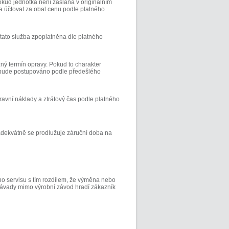
okud jednotka není zaslána v originálním
a účtovat za obal cenu podle platného
tato služba zpoplatněna dle platného
ý termín opravy. Pokud to charakter
bude postupováno podle předešlého
avní náklady a ztrátový čas podle platného
adekvátně se prodlužuje záruční doba na
ho servisu s tím rozdílem, že výměna nebo
závady mimo výrobní závod hradí zákazník