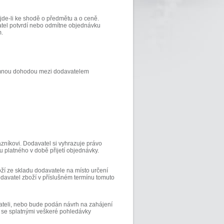
jde-li ke shodě o předmětu a o ceně.
atel potvrdí nebo odmítne objednávku
m.
jemnou dohodou mezi dodavatelem
zníkovi. Dodavatel si vyhrazuje právo
 platného v době přijetí objednávky.
ží ze skladu dodavatele na místo určení
odavatel zboží v příslušném termínu tomuto
vateli, nebo bude podán návrh na zahájení
jí se splatnými veškeré pohledávky